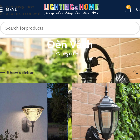
Skip to navigation
0
MENU
0
Skip to main content
Đèn Vách
Categories
Trang chủ
Đèn Vách
Hiển thị 1–12 của 46 kết quả
Show sidebar