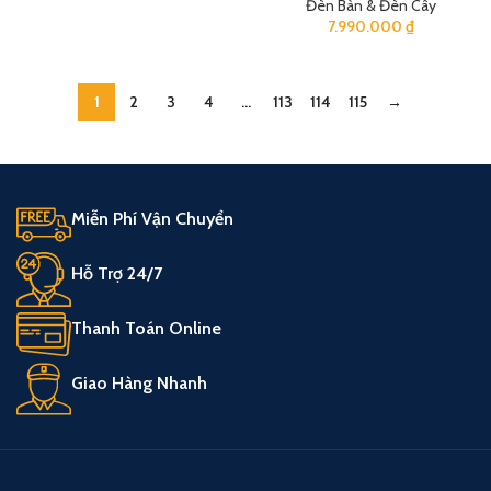
Đèn Bàn & Đèn Cây
7.990.000
₫
1
2
3
4
…
113
114
115
→
Miễn Phí Vận Chuyển
Hỗ Trợ 24/7
Thanh Toán Online
Giao Hàng Nhanh