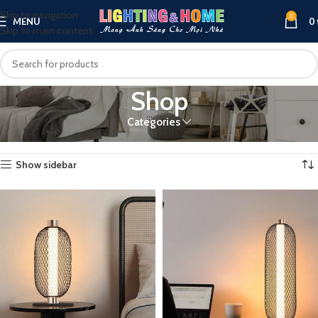
Skip to navigation
0
MENU
0
Skip to main content
Shop
Categories
Trang chủ
Shop
Hiển thị 1–12 của 1380 kết quả
Show sidebar