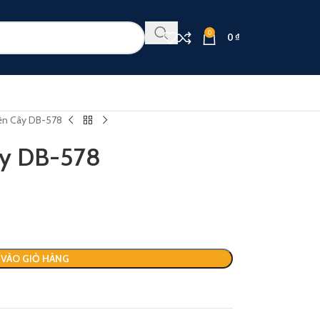
0
0
₫
èn Cây DB-578
ây DB-578
VÀO GIỎ HÀNG