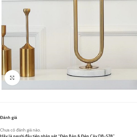
Click to enlarge
Đánh giá
Chưa có đánh giá nào.
Hãy là người đầu tiên nhận xét “Đèn Bàn & Đèn Cây DB-578”