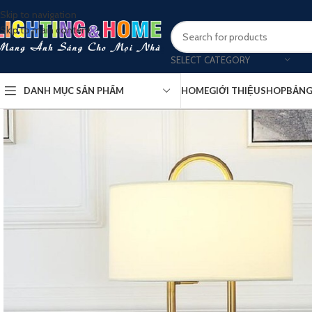
Skip to navigation
Skip to main content
SELECT CATEGORY
DANH MỤC SẢN PHẨM
HOME
GIỚI THIỆU
SHOP
BẢNG