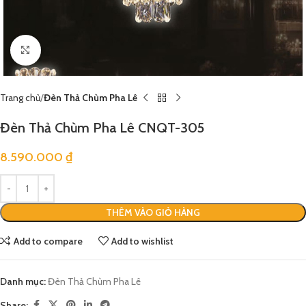
Click to enlarge
Trang chủ
Đèn Thả Chùm Pha Lê
Đèn Thả Chùm Pha Lê CNQT-305
8.590.000
₫
THÊM VÀO GIỎ HÀNG
Add to compare
Add to wishlist
Danh mục:
Đèn Thả Chùm Pha Lê
Share: