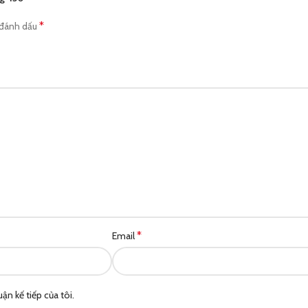
*
 đánh dấu
*
Email
ận kế tiếp của tôi.