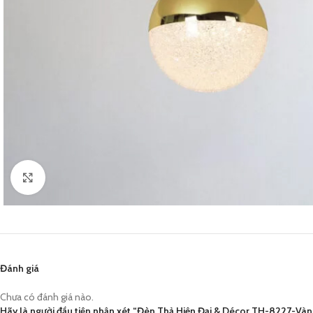
Click to enlarge
Đánh giá
Chưa có đánh giá nào.
Hãy là người đầu tiên nhận xét “Đèn Thả Hiện Đại & Décor TH-8227-Và