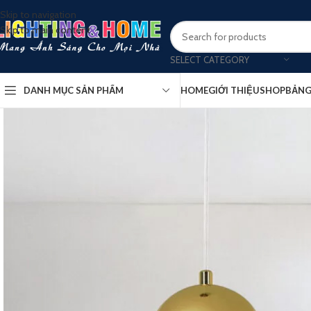
Skip to navigation
Skip to main content
SELECT CATEGORY
DANH MỤC SẢN PHẨM
HOME
GIỚI THIỆU
SHOP
BẢNG