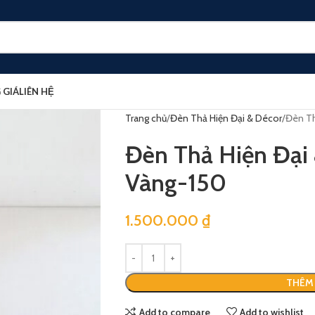
 GIÁ
LIÊN HỆ
Trang chủ
Đèn Thả Hiện Đại & Décor
Đèn Th
Đèn Thả Hiện Đại
Vàng-150
1.500.000
₫
THÊM 
Add to compare
Add to wishlist