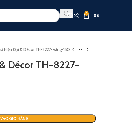
0
0
₫
ả Hiện Đại & Décor TH-8227-Vàng-150
 & Décor TH-8227-
VÀO GIỎ HÀNG