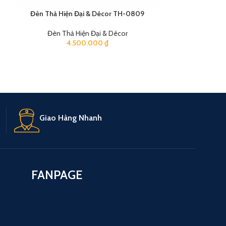
Đèn Thả Hiện Đại & Décor TH-0809
Đèn Thả Hi
Đèn Thả Hiện Đại & Décor
Đèn Thả
4.500.000
₫
2
Giao Hàng Nhanh
FANPAGE