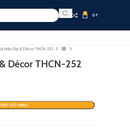
0
0
₫
ả Hiện Đại & Décor THCN-252
 & Décor THCN-252
VÀO GIỎ HÀNG