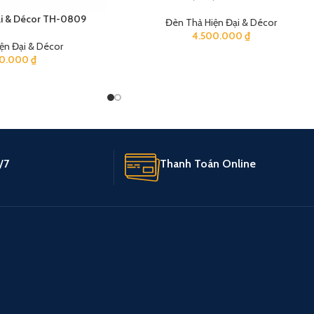
ại & Décor TH-0809
Đèn Thả Hiện Đại & Décor
4.500.000
₫
ện Đại & Décor
00.000
₫
/7
Thanh Toán Online