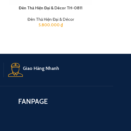
Đèn Thả Hiện Đại & Décor TH-0811
Đèn Thả Hi
Đèn Thả Hiện Đại & Décor
Đèn Thả
5.800.000
₫
2
Giao Hàng Nhanh
FANPAGE