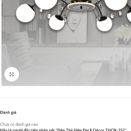
Click to enlarge
Đánh giá
Chưa có đánh giá nào.
Hãy là người đầu tiên nhận xét “Đèn Thả Hiện Đại & Décor THCN-252”