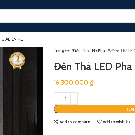
 GIÁ
LIÊN HỆ
Trang chủ
Đèn Thả LED Pha Lê
Đèn Thả LED
Đèn Thả LED Pha
16.300.000
₫
THÊM 
Add to compare
Add to wishlist