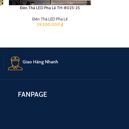
Đèn Thả LED Pha Lê TH-8025-25
Đèn Thả LE
Đèn Thả LED Pha Lê
Đèn 
29.200.000
₫
3
Giao Hàng Nhanh
FANPAGE