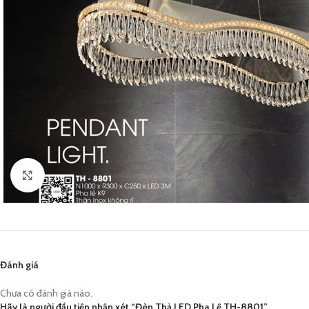
Click to enlarge
Đánh giá
Chưa có đánh giá nào.
Hãy là người đầu tiên nhận xét “Đèn Thả LED Pha Lê TH-8801”