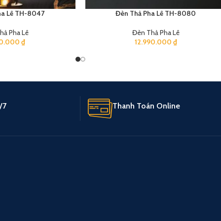
ha Lê TH-8047
Đèn Thả Pha Lê TH-8080
hả Pha Lê
Đèn Thả Pha Lê
90.000
₫
12.990.000
₫
/7
Thanh Toán Online