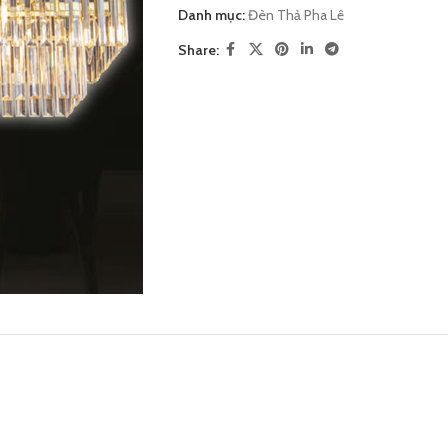
Danh mục:
Đèn Thả Pha Lê
Share: