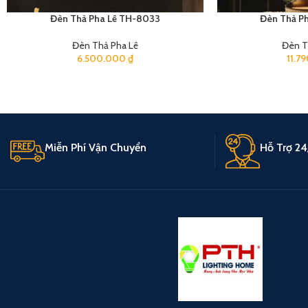
Đèn Thả Pha Lê TH-8033
Đèn Thả P
Đèn Thả Pha Lê
Đèn T
6.500.000
₫
11.7
Miễn Phí Vận Chuyển
Hỗ Trợ 24