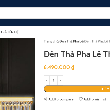
 GIÁ
LIÊN HỆ
Trang chủ
Đèn Thả Pha Lê
Đèn Thả Pha Lê 
Đèn Thả Pha Lê 
6.490.000
₫
THÊM 
Add to compare
Add to wishlist