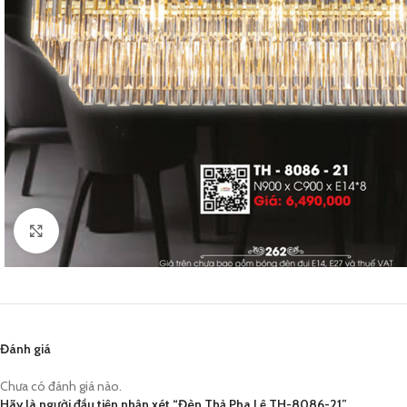
Click to enlarge
Đánh giá
Chưa có đánh giá nào.
Hãy là người đầu tiên nhận xét “Đèn Thả Pha Lê TH-8086-21”