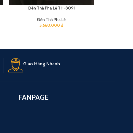
Đèn Thả Pha Lê TH-8091
Đèn Th
Đèn Thả Pha Lê
Đè
5.660.000
₫
9
Giao Hàng Nhanh
FANPAGE