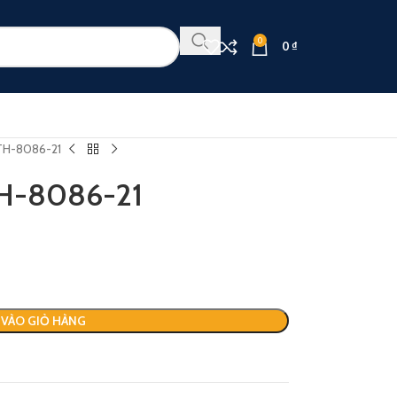
0
0
₫
TH-8086-21
TH-8086-21
VÀO GIỎ HÀNG