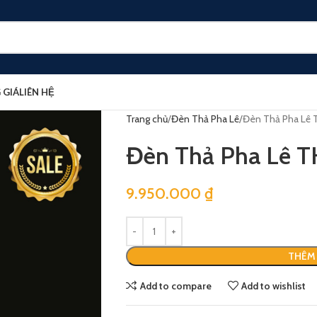
 GIÁ
LIÊN HỆ
Trang chủ
Đèn Thả Pha Lê
Đèn Thả Pha Lê 
Đèn Thả Pha Lê 
9.950.000
₫
THÊM 
Add to compare
Add to wishlist