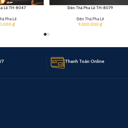
ha Lê TH-8047
Đèn Thả Pha Lê TH-8079
hả Pha Lê
Đèn Thả Pha Lê
90.000
₫
9.300.000
₫
/7
Thanh Toán Online