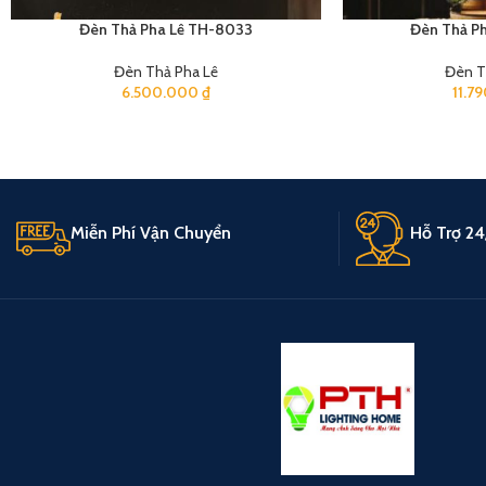
Đèn Thả Pha Lê TH-8033
Đèn Thả P
Đèn Thả Pha Lê
Đèn T
6.500.000
₫
11.7
Miễn Phí Vận Chuyển
Hỗ Trợ 24