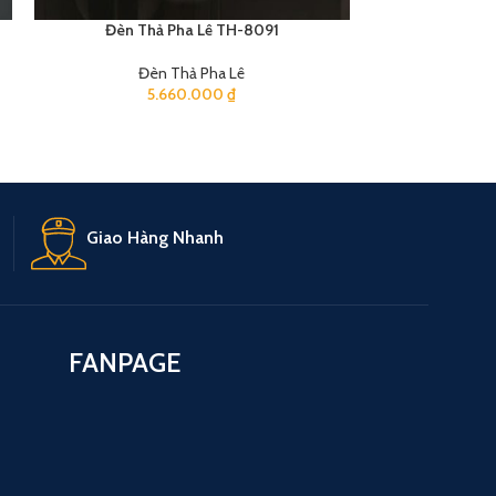
Đèn Thả Pha Lê TH-8091
Đèn Th
Đèn Thả Pha Lê
Đè
5.660.000
₫
4
Giao Hàng Nhanh
FANPAGE