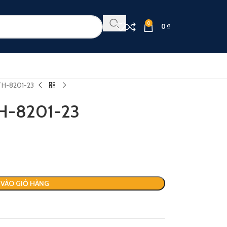
0
0
₫
TH-8201-23
TH-8201-23
VÀO GIỎ HÀNG