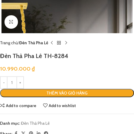
Click to enlarge
Trang chủ
Đèn Thả Pha Lê
Đèn Thả Pha Lê TH-8284
10.990.000
₫
THÊM VÀO GIỎ HÀNG
Add to compare
Add to wishlist
Danh mục:
Đèn Thả Pha Lê
Share: