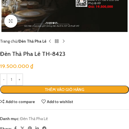
Click to enlarge
Trang chủ
Đèn Thả Pha Lê
Đèn Thả Pha Lê TH-8423
19.500.000
₫
THÊM VÀO GIỎ HÀNG
Add to compare
Add to wishlist
Danh mục:
Đèn Thả Pha Lê
Share: