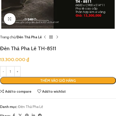
Click to enlarge
Trang chủ
Đèn Thả Pha Lê
Đèn Thả Pha Lê TH-8511
13.300.000
₫
THÊM VÀO GIỎ HÀNG
Add to compare
Add to wishlist
Danh mục:
Đèn Thả Pha Lê
Share: