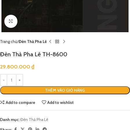
Click to enlarge
Trang chủ
Đèn Thả Pha Lê
Đèn Thả Pha Lê TH-8600
29.800.000
₫
THÊM VÀO GIỎ HÀNG
Add to compare
Add to wishlist
Danh mục:
Đèn Thả Pha Lê
Share: