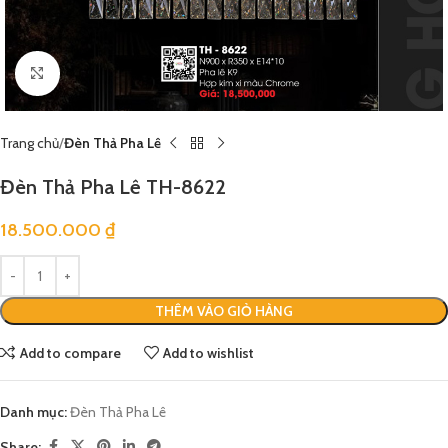
Click to enlarge
Trang chủ
Đèn Thả Pha Lê
Đèn Thả Pha Lê TH-8622
18.500.000
₫
THÊM VÀO GIỎ HÀNG
Add to compare
Add to wishlist
Danh mục:
Đèn Thả Pha Lê
Share: