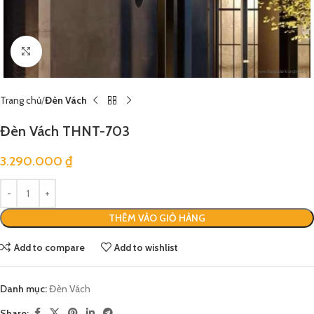
Click to enlarge
Trang chủ
Đèn Vách
Đèn Vách THNT-703
3.290.000
₫
THÊM VÀO GIỎ HÀNG
Add to compare
Add to wishlist
Danh mục:
Đèn Vách
Share: