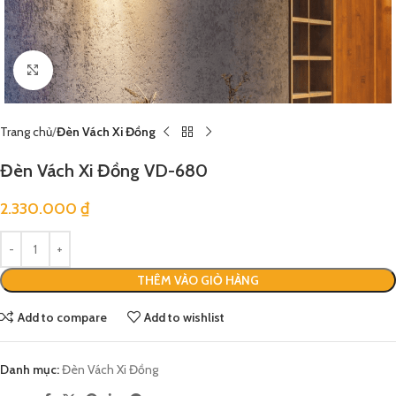
Click to enlarge
Trang chủ
Đèn Vách Xi Đồng
Đèn Vách Xi Đồng VD-680
2.330.000
₫
THÊM VÀO GIỎ HÀNG
Add to compare
Add to wishlist
Danh mục:
Đèn Vách Xi Đồng