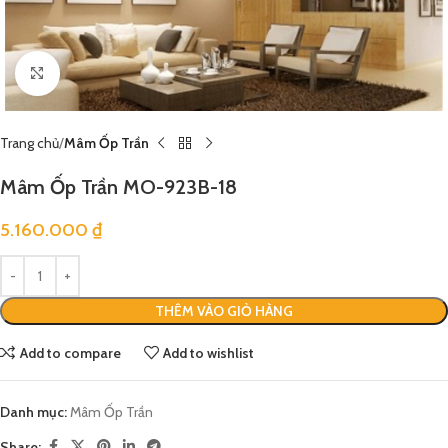
Click to enlarge
Trang chủ
Mâm Ốp Trần
Mâm Ốp Trần MO-923B-18
5.160.000
₫
THÊM VÀO GIỎ HÀNG
Add to compare
Add to wishlist
Danh mục:
Mâm Ốp Trần
Share: