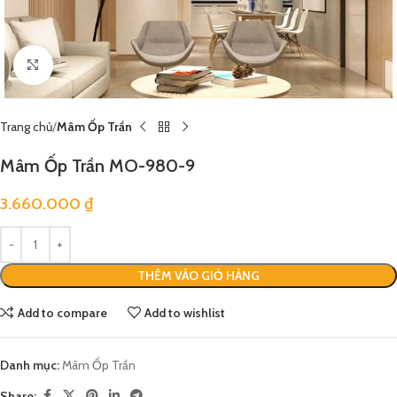
Click to enlarge
Trang chủ
Mâm Ốp Trần
Mâm Ốp Trần MO-980-9
3.660.000
₫
THÊM VÀO GIỎ HÀNG
Add to compare
Add to wishlist
Danh mục:
Mâm Ốp Trần
Share: