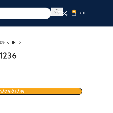
0
0
₫
236
1236
VÀO GIỎ HÀNG