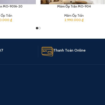
ần MO-901A-20
Mâm Ốp Trần MO-904
Ốp Trần
Mâm Ốp Trần
20.000
₫
2.990.000
₫
/7
Thanh Toán Online