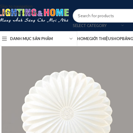
Skip to navigation
Skip to main content
SELECT CATEGORY
DANH MỤC SẢN PHẨM
HOME
GIỚI THIỆU
SHOP
BẢNG