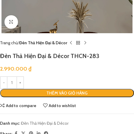
Click to enlarge
Trang chủ
Đèn Thả Hiện Đại & Décor
Đèn Thả Hiện Đại & Décor THCN-283
2.990.000
₫
THÊM VÀO GIỎ HÀNG
Add to compare
Add to wishlist
Danh mục:
Đèn Thả Hiện Đại & Décor
Share: