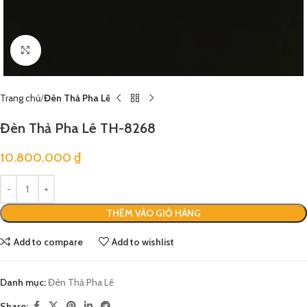
Click to enlarge
Trang chủ
Đèn Thả Pha Lê
Đèn Thả Pha Lê TH-8268
10.800.000
₫
THÊM VÀO GIỎ HÀNG
Add to compare
Add to wishlist
Danh mục:
Đèn Thả Pha Lê
Share: