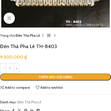
Click to enlarge
Trang chủ
Đèn Thả Pha Lê
Đèn Thả Pha Lê TH-8403
9.500.000
₫
THÊM VÀO GIỎ HÀNG
Add to compare
Add to wishlist
Danh mục:
Đèn Thả Pha Lê
Share: